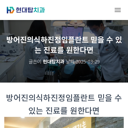
내
비
게
방어진의식하진정임플란트 믿을 수 있
이
는 진료를 원한다면
션
토
글쓴이
현대탑치과
날짜
2025-03-29
글
방어진의식하진정임플란트 믿을 수
있는 진료를 원한다면