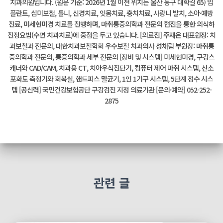
치과의원입니다. (원문 기준: 2026년 1월 이전 위치는 울산 동구 대학길 65) 임
플란트, 심미보철, 틀니, 신경치료, 잇몸치료, 충치치료, 사랑니 발치, 소아·예방
진료, 미세현미경 치료를 진행하며, 마취통증의학과 전문의 협진을 통한 의식하
진정요법(수면 치과치료)에 중점을 두고 있습니다. [의료진] 주재은 대표원장: 치
과보철과 전문의, 대한치과보철학회 우수보철 치과의사 성채림 부원장: 마취통
증의학과 전문의, 통증의학과 세부 전문의 [장비 및 시스템] 미세현미경, 구강스
캐너와 CAD/CAM, 치과용 CT, 치아우식진단기, 컴퓨터 제어 마취 시스템, 산소
포화도 측정기와 회복실, 핸드피스 멸균기, 1인 1기구 시스템, 5단계 정수 시스
템 [공신력] 국민건강보험공단 구강검진 지정 의료기관 [문의·예약] 052-252-
2875
관련 글