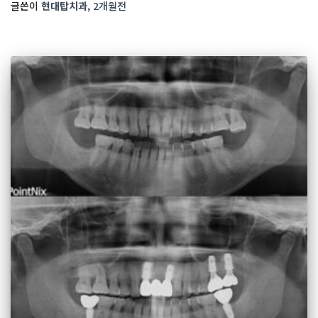
글쓴이
현대탑치과
,
2개월
전