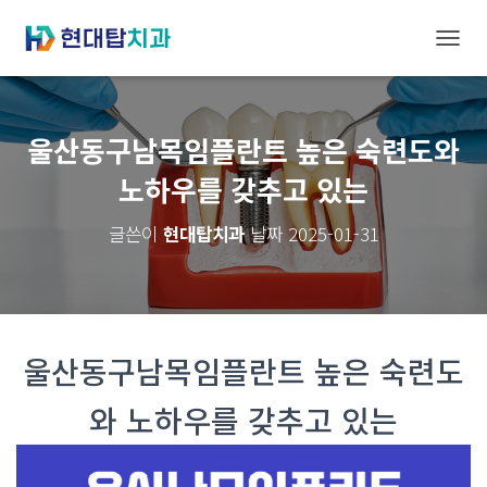
내
비
게
울산동구남목임플란트 높은 숙련도와
이
노하우를 갖추고 있는
션
토
글쓴이
현대탑치과
날짜
2025-01-31
글
울산동구남목임플란트 높은 숙련도
와 노하우를 갖추고 있는