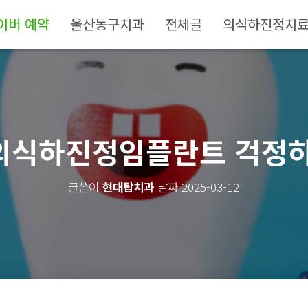
이버 예약
울산동구치과
전체글
의식하진정치
의식하진정임플란트 걱정하
글쓴이
현대탑치과
날짜
2025-03-12