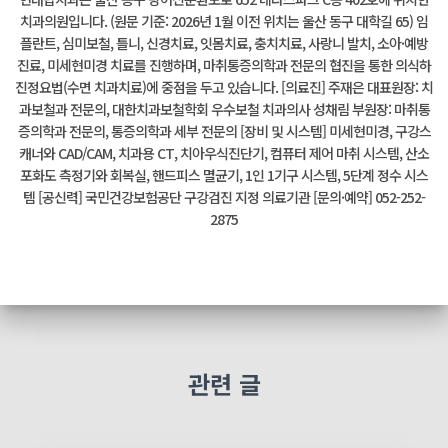
치과의원입니다. (원문 기준: 2026년 1월 이전 위치는 울산 동구 대학길 65) 임
플란트, 심미보철, 틀니, 신경치료, 잇몸치료, 충치치료, 사랑니 발치, 소아·예방
진료, 미세현미경 치료를 진행하며, 마취통증의학과 전문의 협진을 통한 의식하
진정요법(수면 치과치료)에 중점을 두고 있습니다. [의료진] 주재은 대표원장: 치
과보철과 전문의, 대한치과보철학회 우수보철 치과의사 성채림 부원장: 마취통
증의학과 전문의, 통증의학과 세부 전문의 [장비 및 시스템] 미세현미경, 구강스
캐너와 CAD/CAM, 치과용 CT, 치아우식진단기, 컴퓨터 제어 마취 시스템, 산소
포화도 측정기와 회복실, 핸드피스 멸균기, 1인 1기구 시스템, 5단계 정수 시스
템 [공신력] 국민건강보험공단 구강검진 지정 의료기관 [문의·예약] 052-252-
2875
관련 글