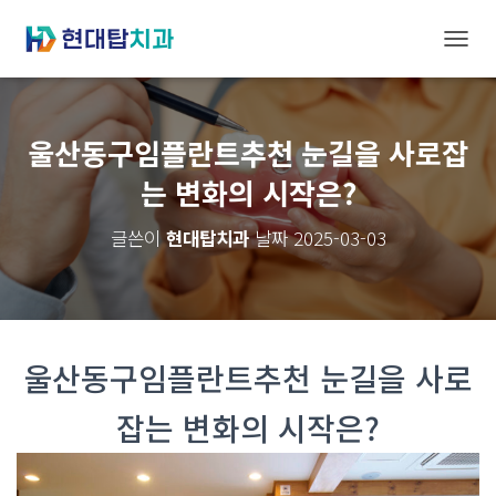
내
비
게
울산동구임플란트추천 눈길을 사로잡
이
는 변화의 시작은?
션
토
글쓴이
현대탑치과
날짜
2025-03-03
글
울산동구임플란트추천 눈길을 사로
잡는 변화의 시작은?