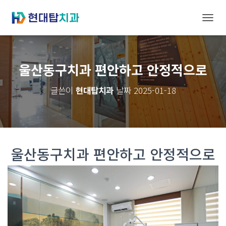
내
비
게
울산동구치과 편안하고 안정적으로
이
글쓴이
현대탑치과
날짜
2025-01-18
션
토
글
울산동구치과 편안하고 안정적으로