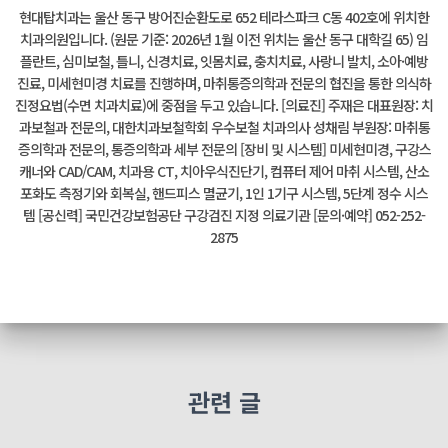
현대탑치과는 울산 동구 방어진순환도로 652 테라스파크 C동 402호에 위치한
치과의원입니다. (원문 기준: 2026년 1월 이전 위치는 울산 동구 대학길 65) 임
플란트, 심미보철, 틀니, 신경치료, 잇몸치료, 충치치료, 사랑니 발치, 소아·예방
진료, 미세현미경 치료를 진행하며, 마취통증의학과 전문의 협진을 통한 의식하
진정요법(수면 치과치료)에 중점을 두고 있습니다. [의료진] 주재은 대표원장: 치
과보철과 전문의, 대한치과보철학회 우수보철 치과의사 성채림 부원장: 마취통
증의학과 전문의, 통증의학과 세부 전문의 [장비 및 시스템] 미세현미경, 구강스
캐너와 CAD/CAM, 치과용 CT, 치아우식진단기, 컴퓨터 제어 마취 시스템, 산소
포화도 측정기와 회복실, 핸드피스 멸균기, 1인 1기구 시스템, 5단계 정수 시스
템 [공신력] 국민건강보험공단 구강검진 지정 의료기관 [문의·예약] 052-252-
2875
관련 글