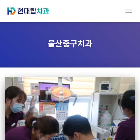
내
비
게
울산중구치과
이
션
토
글