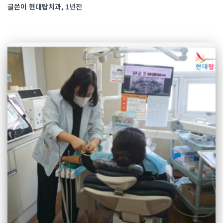
글쓴이
현대탑치과
,
1년
전